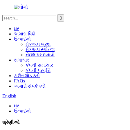
ઘર
અમારા વિશે
ઉત્પાદનો
મેકઅપ બ્રશ
મેકઅપ સ્પોન્જ
નેઇલ પર દબાવો
સમાચાર
કંપની સમાચાર
કંપની પ્રવૃત્તિ
ડાઉનલોડ કરો
FAQs
અમારો સંપર્ક કરો
English
ઘર
ઉત્પાદનો
શ્રેણીઓ