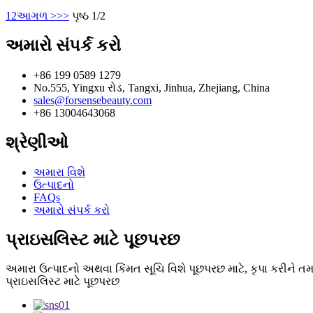
1
2
આગળ >
>>
પૃષ્ઠ 1/2
અમારો સંપર્ક કરો
+86 199 0589 1279
No.555, Yingxu રોડ, Tangxi, Jinhua, Zhejiang, China
sales@forsensebeauty.com
+86 13004643068
શ્રેણીઓ
અમારા વિશે
ઉત્પાદનો
FAQs
અમારો સંપર્ક કરો
પ્રાઇસલિસ્ટ માટે પૂછપરછ
અમારા ઉત્પાદનો અથવા કિંમત સૂચિ વિશે પૂછપરછ માટે, કૃપા કરીને ત
પ્રાઇસલિસ્ટ માટે પૂછપરછ