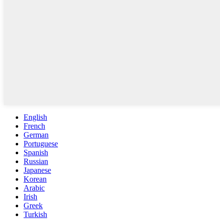
English
French
German
Portuguese
Spanish
Russian
Japanese
Korean
Arabic
Irish
Greek
Turkish