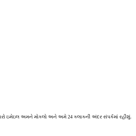
મારો ઇમેઇલ અમને મોકલો અને અમે 24 કલાકની અંદર સંપર્કમાં રહીશું.