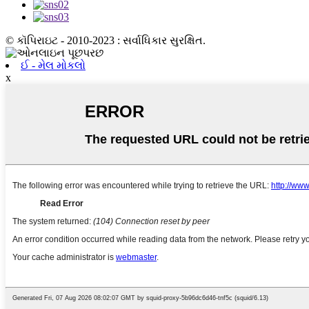
© કૉપિરાઇટ - 2010-2023 : સર્વાધિકાર સુરક્ષિત.
ઈ - મેલ મોકલો
x