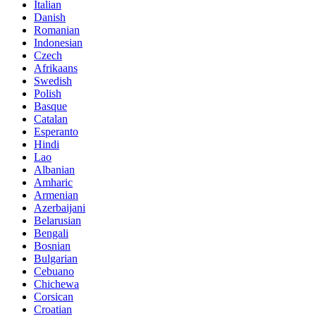
Italian
Danish
Romanian
Indonesian
Czech
Afrikaans
Swedish
Polish
Basque
Catalan
Esperanto
Hindi
Lao
Albanian
Amharic
Armenian
Azerbaijani
Belarusian
Bengali
Bosnian
Bulgarian
Cebuano
Chichewa
Corsican
Croatian